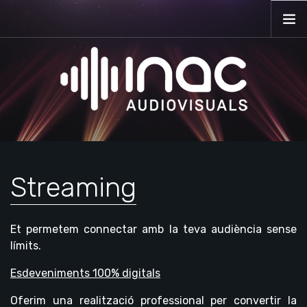
INICI
EMPRESA
SERVEIS
ESDEVENIMENTS
CONTACTE
Streaming
CA
Et permetem connectar amb la teva audiència sense
límits.
Esdeveniments 100% digitals
Oferim una realització professional per convertir la