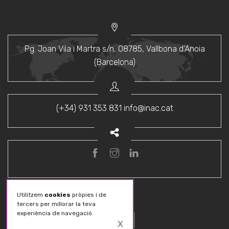
Pg. Joan Vila i Martra s/n,
08785, Vallbona d'Anoia
(Barcelona)
(+34) 931 353 831
info@inac.cat
Utilitzem
cookies
pròpies i de
Inac Audiovisuals © 2026
Avís legal
tercers per millorar la teva
experiència de navegació.
TOP
X