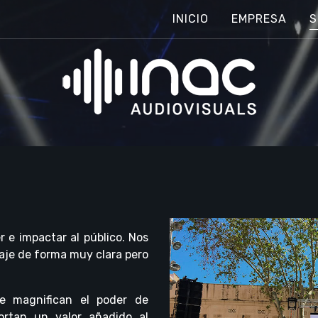
INICIO
EMPRESA
S
r e impactar al público. Nos
saje de forma muy clara pero
e magnifican el poder de
ortan un valor añadido al