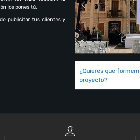
ión los pones tú.
Previous
de publicitar tus clientes y
¿Quieres que formemo
proyecto?